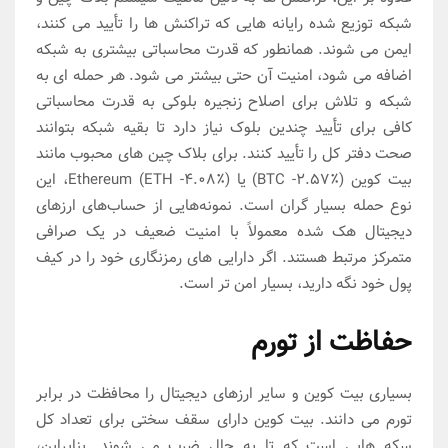
شبکه توزیع شده رایانه هایی که تراکنش ها را تأیید می کنند،
ایمن می شوند. همانطور که قدرت محاسباتی بیشتری به شبکه
اضافه می شود، امنیت آن حتی بیشتر می شود. هر حمله ای به
شبکه و تلاش برای اصلاح زنجیره بلوکی به قدرت محاسباتی
کافی برای تأیید چندین بلوک نیاز دارد تا بقیه شبکه بتوانند
صحت دفتر کل را تأیید کنند. برای بلاک چین های محبوب مانند
بیت کوین (BTC -2.57٪) یا Ethereum (ETH -4.08٪)، این
نوع حمله بسیار گران است. نمونه‌هایی از حساب‌های ارزهای
دیجیتال هک شده معمولاً با امنیت ضعیف در یک صرافی
متمرکز مرتبط هستند. اگر دارایی های رمزنگاری خود را در کیف
پول خود نگه دارید، بسیار امن تر است.
حفاظت از تورم
بسیاری بیت کوین و سایر ارزهای دیجیتال را محافظت در برابر
تورم می دانند. بیت کوین دارای سقف سختی برای تعداد کل
سکه هایی است که تا به حال ضرب می شوند. بنابراین،