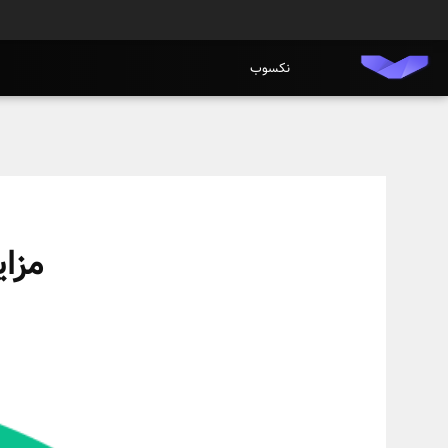
نکسوب
مزا