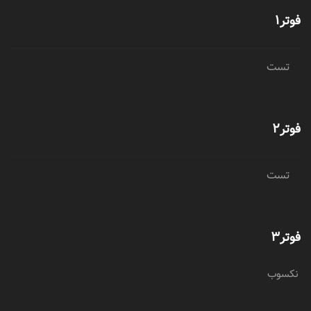
فوتر1
تست
فوتر2
تست
فوتر3
نکسوب