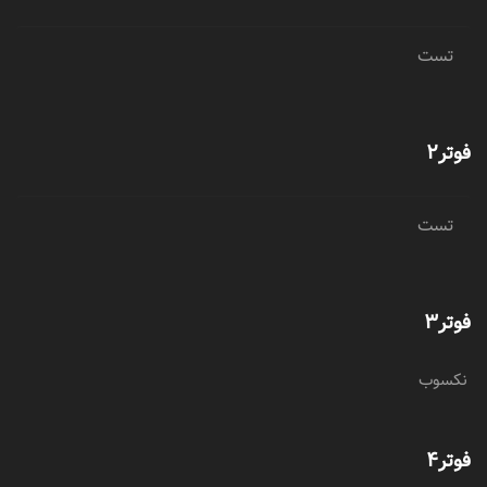
تست
فوتر2
تست
فوتر3
نکسوب
فوتر4