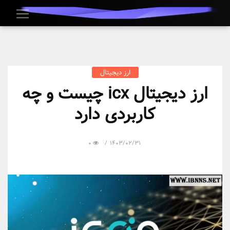
ارز دیجیتال
ارز دیجیتال icx چیست و چه
کاربردی دارد
0
1403/02/31