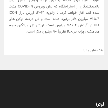
هویت غیرمتمرکز ICON را برای ارائه ردیابی تماس ایمن
بازدیدکنندگان از استراحتگاه که برای ویروس COVID-19 مثبت
شده اند، آغاز خواهد کرد. تا ژانویه 2021، ارزش بازار ICON
315.4 میلیون دلار برآورد شده است و کل عرضه توکن های
ICX در گردش 580.4 میلیون است. ارزش کل میانگین حجم
معاملات روزانه در ICX تقریباً 90 میلیون دلار است.
لینک های مفید
فوتر1