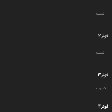
تست
فوتر2
تست
فوتر3
نکسوب
فوتر4