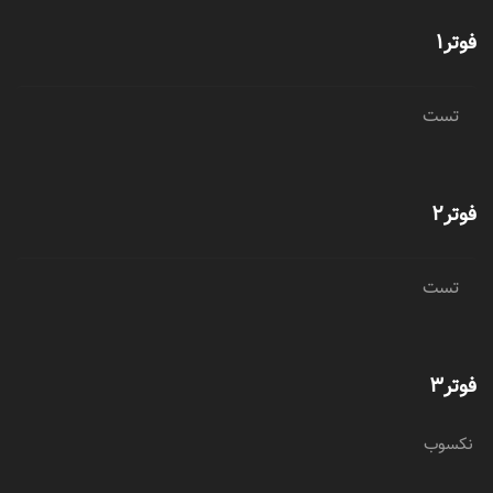
فوتر1
تست
فوتر2
تست
فوتر3
نکسوب