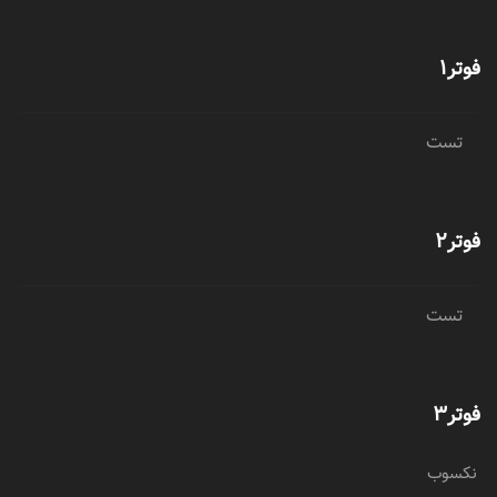
فوتر1
تست
فوتر2
تست
فوتر3
نکسوب