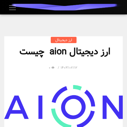
ارز دیجیتال
ارز دیجیتال aion چیست
0
1403/02/12