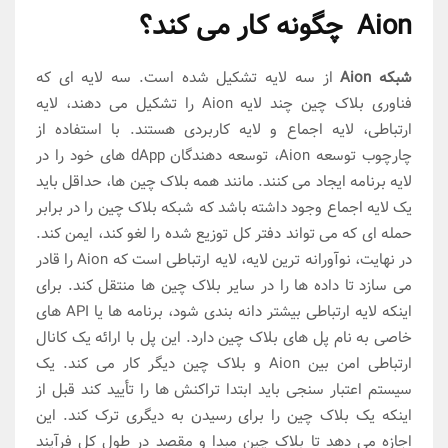
Aion چگونه کار می کند؟
شبکه Aion
از سه لایه تشکیل شده است. سه لایه ای که
فناوری بلاک چین چند لایه Aion را تشکیل می دهند، لایه
ارتباطی، لایه اجماع و لایه کاربردی هستند. با استفاده از
چارچوب توسعه Aion، توسعه دهندگان dApp های خود را در
لایه برنامه ایجاد می کنند. مانند همه بلاک چین ها، حداقل باید
یک لایه اجماع وجود داشته باشد که شبکه بلاک چین را در برابر
حمله ای که می تواند دفتر کل توزیع شده را لغو کند، ایمن کند.
در نهایت، نوآورانه ترین لایه، لایه ارتباطی است که Aion را قادر
می سازد تا داده ها را در سایر بلاک چین ها منتقل کند. برای
اینکه لایه ارتباطی بیشتر دانه بندی شود، برنامه ها یا API های
خاصی به نام پل های بلاک چین دارد. این پل با ارائه یک کانال
ارتباطی امن بین Aion و بلاک چین دیگر کار می کند. یک
سیستم اعتبار سنجی باید ابتدا تراکنش ها را تأیید کند قبل از
اینکه یک بلاک چین را برای رسیدن به دیگری ترک کند. این
اجازه می دهد تا بلاک چین مبدا و مقصد در طول کل فرآیند