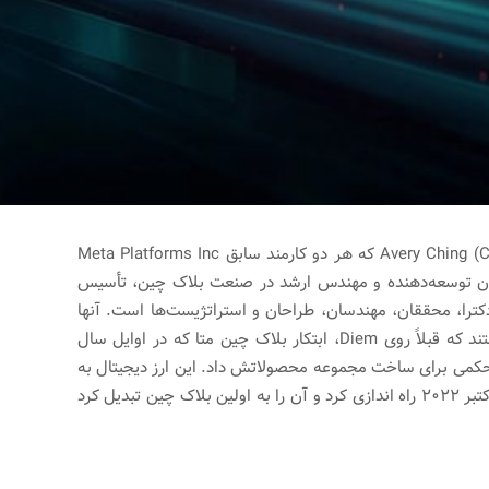
توسط Mo Shaikh (مدیرعامل) و Avery Ching (CTO) که هر دو کارمند سابق Meta Platforms Inc
ل
عنوان توسعه‌دهنده و مهندس ارشد در صنعت بلاک چین، تأسیس
ترا، محققان، مهندسان، طراحان و استراتژیست‌ها است. آنها
خالقان، طراحان، سازندگان و توسعه دهندگان اصلی هستند که قبلاً روی Diem، ابتکار بلاک چین متا که در اوایل سال
ایه محکمی برای ساخت مجموعه محصولاتش داد. این ارز دیجیتال به
طور رسمی شبکه اصلی خود را با نام Aptos Autumn در اکتبر 2022 راه اندازی کرد و آن را به اولین بلاک چین تبدیل کرد