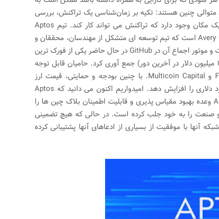
 متوالی چنین هستند: تکیه بر زمان‌شناسی یک تراکنش، بررسی
محتویات زنجیره در برابر خودش را آسان‌تر می‌کند. تنها یک مکان وجود دارد که تراکنش می تواند کار کند. تیم Aptos
متشکل از توسعه دهندگان سابق متا Mo Shaikh و Avery Ching است که تیم توسعه ای متشکل از مهندسان، محققان و
طراحان را رهبری می کند. این پروژه منبع باز و عمومی است و موتور اجماع آن در GitHub در حال حاضر یکی از فورک ترین
ها در پلتفرم است. این تیم امسال 350 میلیون دلار (150 میلیون دلار در آخرین دور) جمع آوری کرد. حامیان قابل توجه
عبارتند از FTX Ventures، Andreessen Horowitz، a16z و Multicoin Capital. با چنین بودجه و حمایتی، قیمت ارز
دیجیتال اپتوس به راحتی می تواند ارزش بازار چند میلیارد دلاری را افزایش دهد. امیدواریم اکنون می دانید که Aptos
Crypto چیست و آیا قابل اعتماد است یا خیر. پروژه Aptos وعده بهبود مقیاس پذیری و قابلیت اطمینان بلاک چین ها را
ه گذاران و صنعت را به خود جلب کرده است. در حالی که هیچ تضمینی
بکه آنها با موفقیت از بسیاری از ادعاهای آنها پشتیبانی کرده