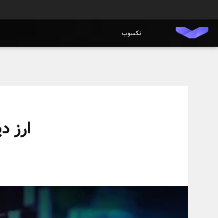
نکسوب
ارز د