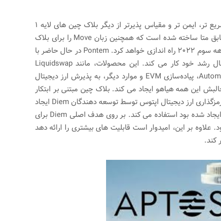
یک بلاک چین لایه 1 جدید است که سریع تر، ایمن تر و مقیاس پذیرتر از دیگر بلاک چین های لایه 1
است که امروزه استفاده می شود. این توسط مهندسان سابق متا ساخته شده است که همچنین زبان Move را برای بلاک
چین توسعه داده اند. Aptos شبکه اصلی خود را در سه ماهه سوم 2022 راه اندازی خواهد کرد. Pontem در حال حاضر با
Aptos برای ساخت dApp اساسی برای اکوسیستم در حال رشد خود کار می کند. این محصولات، مانند Liquidswap
Automated Market Maker (AMM)، Move Code Playground، پیاده‌سازی EVM و موارد دیگر، به پذیرش ارز دیجیتال
بش این همه هیاهو ایجاد می کند. بلاک چین مبتنی بر ابتکار
بلاک چین Diem است که اخیراً رها شده است (از Meta). رمزگذاری ارز دیجیتال اپتوس توسط توسعه دهندگان Diem ایجاد
شده است و از زبان برنامه نویسی که در ابتدا برای Diem ایجاد شده بود استفاده می کند. بر روی هدف اصلی Diem برای
 علاوه بر این، امیدوار است قابلیت های بیشتری را ارائه دهد
 کند.