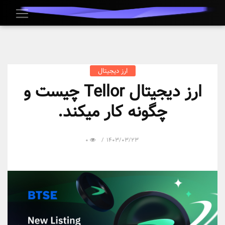
ارز دیجیتال
ارز دیجیتال Tellor چیست و
چگونه کار میکند.
0
1403/03/23